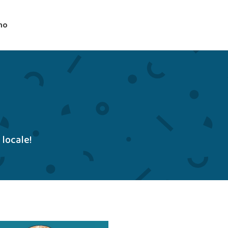
mo
 locale!