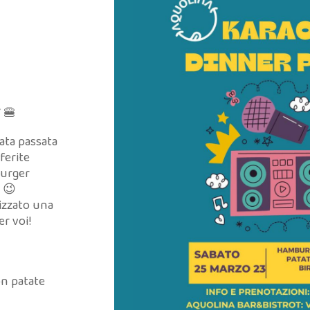
 🍔
rata passata
ferite
burger
 😉
izzato una
er voi!
n patate