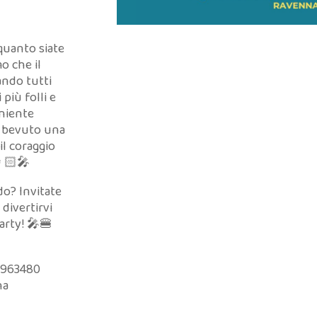
quanto siate
mo che il
ando tutti
più folli e
 niente
e bevuto una
 il coraggio
👩🏻‍🎤
do? Invitate
 divertirvi
arty! 🎤🍔
 3963480
na