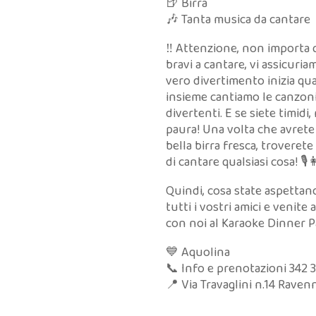
🍺 Birra
🎶 Tanta musica da cantare
‼️ Attenzione, non importa 
bravi a cantare, vi assicuria
vero divertimento inizia qu
insieme cantiamo le canzoni 
divertenti. E se siete timidi,
paura! Una volta che avret
bella birra fresca, troverete
di cantare qualsiasi cosa! 🎙️
Quindi, cosa state aspettan
tutti i vostri amici e venite a
con noi al Karaoke Dinner P
💙 Aquolina
📞 Info e prenotazioni 342
📍 Via Travaglini n.14 Raven