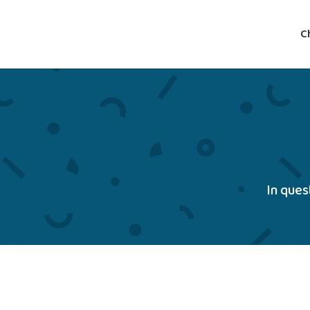
C
In ques