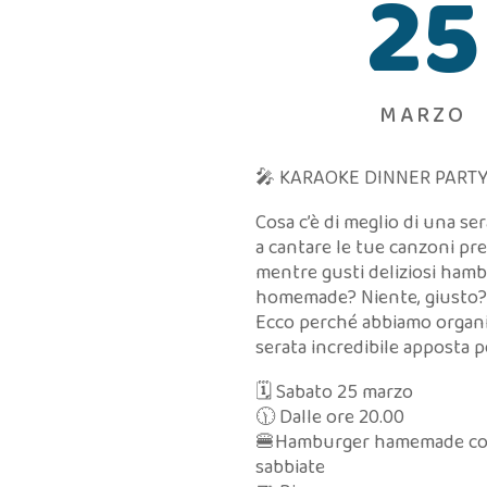
25
MARZO
🎤 KARAOKE DINNER PARTY
Cosa c’è di meglio di una se
a cantare le tue canzoni pre
mentre gusti deliziosi ham
homemade? Niente, giusto?
Ecco perché abbiamo organ
serata incredibile apposta p
🗓️ Sabato 25 marzo
🕦 Dalle ore 20.00
🍔Hamburger hamemade co
sabbiate